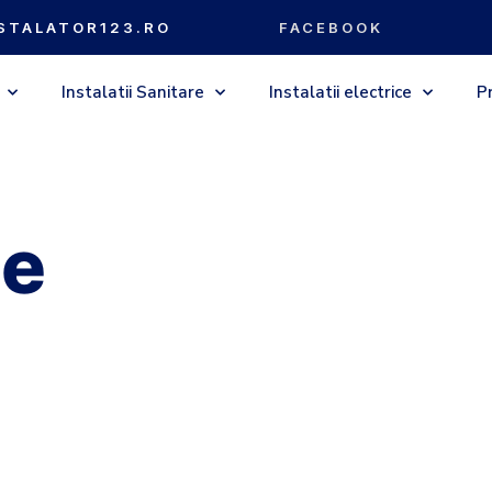
NSTALATOR123.RO
FACEBOOK
Instalatii Sanitare
Instalatii electrice
P
be