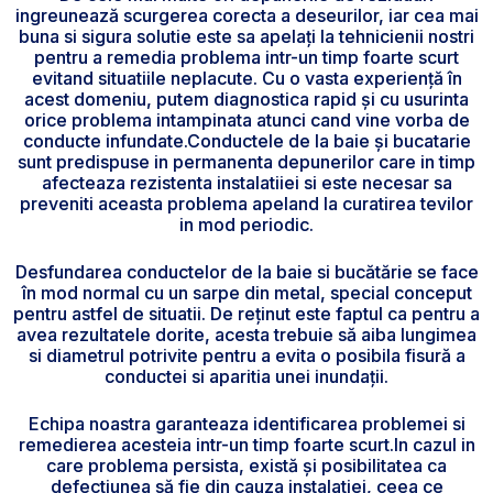
ingreunează scurgerea corecta a deseurilor, iar cea mai
buna si sigura solutie este sa apelați la tehnicienii nostri
pentru a remedia problema intr-un timp foarte scurt
evitand situatiile neplacute. Cu o vasta experiență în
acest domeniu, putem diagnostica rapid și cu usurinta
orice problema intampinata atunci cand vine vorba de
conducte infundate.Conductele de la baie și bucatarie
sunt predispuse in permanenta depunerilor care in timp
afecteaza rezistenta instalatiiei si este necesar sa
preveniti aceasta problema apeland la curatirea tevilor
in mod periodic.
Desfundarea conductelor de la baie si bucătărie se face
în mod normal cu un sarpe din metal, special conceput
pentru astfel de situatii. De reținut este faptul ca pentru a
avea rezultatele dorite, acesta trebuie să aiba lungimea
si diametrul potrivite pentru a evita o posibila fisură a
conductei si aparitia unei inundații.
Echipa noastra garanteaza identificarea problemei si
remedierea acesteia intr-un timp foarte scurt.In cazul in
care problema persista, există și posibilitatea ca
defectiunea să fie din cauza instalatiei, ceea ce