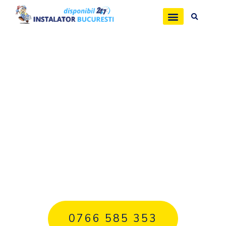
Desfundari tevi
canalizare 24/7
Servicii desfundari tevi, wc si
canalizare, reparatii tevi si
canalizare non stop in
Bucuresti si Ilfov.
0766 585 353