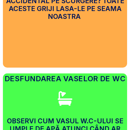
ACCIDENTAL PE SCURGERE? TOATE
ACESTE GRIJI LASA-LE PE SEAMA
NOASTRA
DESFUNDAREA VASELOR DE WC
OBSERVI CUM VASUL W.C-ULUI SE
UMPLE DE APĂ ATUNCI CÂND AR